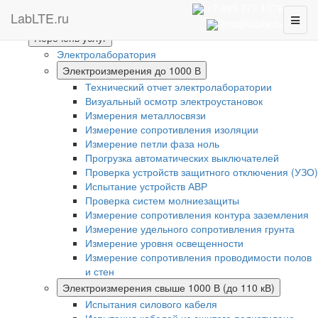
Интернет-магазин
+7 495 777 1076
LabLTE.ru
Toggl
Главная
info@lablte.ru
naviga
Перечень услуг
Электролаборатория
Электроизмерения до 1000 В
Технический отчет электролаборатории
Визуальный осмотр электроустановок
Измерения металлосвязи
Измерение сопротивления изоляции
Измерение петли фаза ноль
Прогрузка автоматических выключателей
Проверка устройств защитного отключения (УЗО)
Испытание устройств АВР
Проверка систем молниезащиты
Измерение сопротивления контура заземления
Измерение удельного сопротивления грунта
Измерение уровня освещенности
Измерение сопротивления проводимости полов
и стен
Электроизмерения свыше 1000 В (до 110 кВ)
Испытания силового кабеля