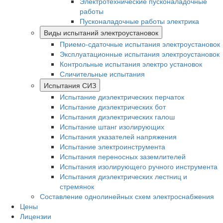
Электротехнические пусконаладочные
работы
Пусконаладочные работы электрика
Виды испытаний электроустановок
Приемо-сдаточные испытания электроустановок
Эксплуатационные испытания электроустановок
Контрольные испытания электро установок
Сличительные испытания
Испытания СИЗ
Испытание диэлектрических перчаток
Испытание диэлектрических бот
Испытания диэлектрических галош
Испытание штанг изолирующих
Испытания указателей напряжения
Испытание электроинструмента
Испытания переносных заземлителей
Испытания изолирующего ручного инструмента
Испытания диэлектрических лестниц и
стремянок
Составление однолинейных схем электроснабжения
Цены
Лицензии