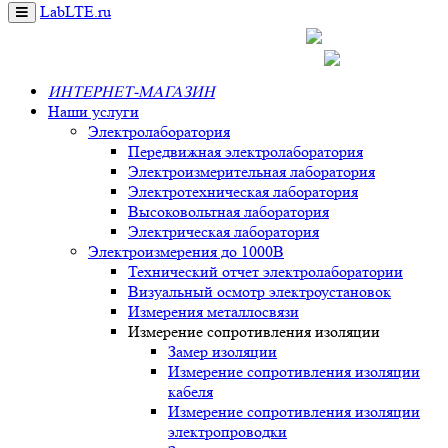
LabLTE.ru
Toggle
navigation
+7 495 777 1076
info@lablte.ru
ИНТЕРНЕТ-МАГАЗИН
Наши услуги
Электролаборатория
Передвижная электролаборатория
Электроизмерительная лаборатория
Электротехническая лаборатория
Высоковольтная лаборатория
Электрическая лаборатория
Электроизмерения до 1000В
Технический отчет электролаборатории
Визуальный осмотр электроустановок
Измерения металлосвязи
Измерение сопротивления изоляции
Замер изоляции
Измерение сопротивления изоляции
кабеля
Измерение сопротивления изоляции
электропроводки