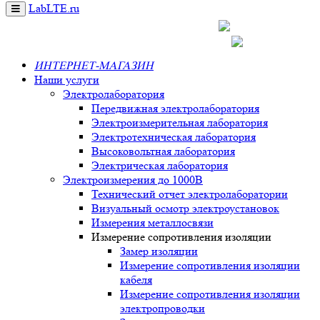
LabLTE.ru
Toggle
navigation
+7 495 777 1076
info@lablte.ru
ИНТЕРНЕТ-МАГАЗИН
Наши услуги
Электролаборатория
Передвижная электролаборатория
Электроизмерительная лаборатория
Электротехническая лаборатория
Высоковольтная лаборатория
Электрическая лаборатория
Электроизмерения до 1000В
Технический отчет электролаборатории
Визуальный осмотр электроустановок
Измерения металлосвязи
Измерение сопротивления изоляции
Замер изоляции
Измерение сопротивления изоляции
кабеля
Измерение сопротивления изоляции
электропроводки