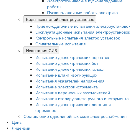
Электротехнические пусконаладочные
работы
Пусконаладочные работы электрика
Виды испытаний электроустановок
Приемо-сдаточные испытания электроустановок
Эксплуатационные испытания электроустановок
Контрольные испытания электро установок
Сличительные испытания
Испытания СИЗ
Испытание диэлектрических перчаток
Испытание диэлектрических бот
Испытания диэлектрических галош
Испытание штанг изолирующих
Испытания указателей напряжения
Испытание электроинструмента
Испытания переносных заземлителей
Испытания изолирующего ручного инструмента
Испытания диэлектрических лестниц и
стремянок
Составление однолинейных схем электроснабжения
Цены
Лицензии