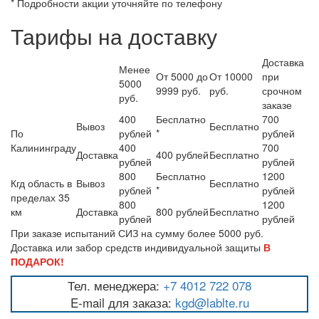
* Подробности акции уточняйте по телефону
Тарифы на доставку
Доставка
Менее
От 5000 до
От 10000
при
5000
9999 руб.
руб.
срочном
руб.
заказе
400
Бесплатно
700
Вывоз
Бесплатно
По
рублей
*
рублей
Калининграду
400
700
Доставка
400 рублей
Бесплатно
рублей
рублей
800
Бесплатно
1200
Кгд область в
Вывоз
Бесплатно
рублей
*
рублей
пределах 35
800
1200
км
Доставка
800 рублей
Бесплатно
рублей
рублей
При заказе испытаний СИЗ на сумму более 5000 руб.
Доставка или забор средств индивидуальной защиты
В
ПОДАРОК!
Тел. менеджера:
+7 4012 722 078
E-mail для заказа:
kgd@lablte.ru