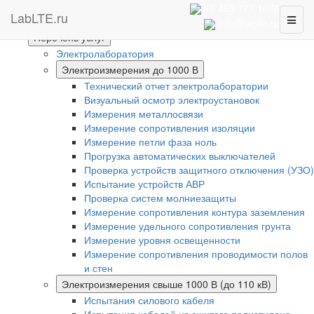
Интернет-магазин
+7 495 777 1076
LabLTE.ru
Toggl
Главная
info@lablte.ru
naviga
Перечень услуг
Электролаборатория
Электроизмерения до 1000 В
Технический отчет электролаборатории
Визуальный осмотр электроустановок
Измерения металлосвязи
Измерение сопротивления изоляции
Измерение петли фаза ноль
Прогрузка автоматических выключателей
Проверка устройств защитного отключения (УЗО)
Испытание устройств АВР
Проверка систем молниезащиты
Измерение сопротивления контура заземления
Измерение удельного сопротивления грунта
Измерение уровня освещенности
Измерение сопротивления проводимости полов
и стен
Электроизмерения свыше 1000 В (до 110 кВ)
Испытания силового кабеля